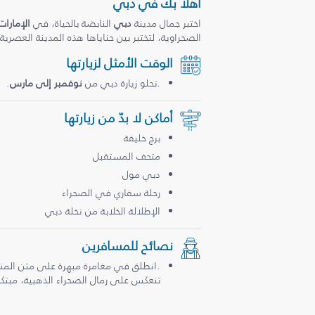
أهلاً بك في دبي
اختبر جمال مدينة
دبي
النابضة بالحياة، في
الإمارات
الصحراوية، لتختبر بين حناياها هذه المدينة العصرية
الوقت الأمثل لزيارتها
.تحلو زيارة دبي من
نوفمبر إلى مارس
.
أماكن لا بدّ من زيارتها
برج خليفة
متحف المستقبل
دبي مول
رحلة سفاري في الصحراء
الإطلالة الخلابة من نخلة دبي
نصائح للمسافرين
.انطلق في مغامرة مبهرة على متن المن
تنعكس على رمال الصحراء الذهبية، مبتكرة