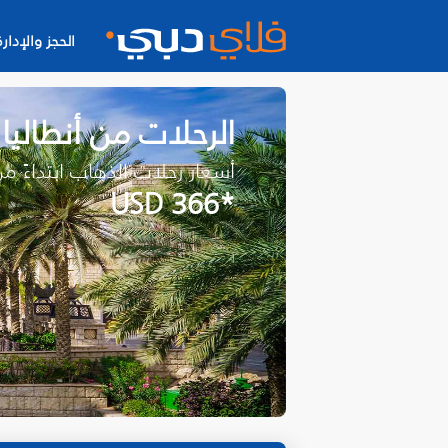
الحجز والإدارة
الرحلات من أنطاليا
أسعار رحلات الذهاب ابتداءً م
*USD 366