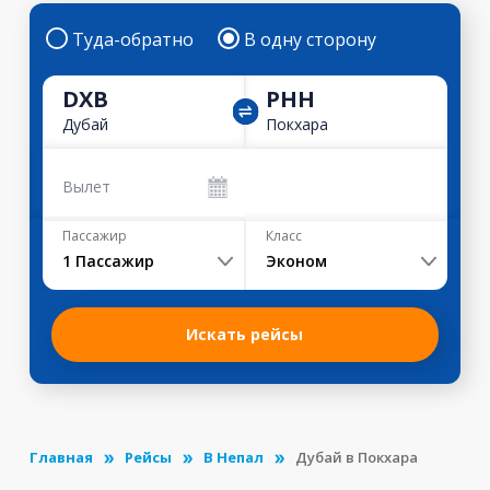
Туда-обратно
В одну сторону
DXB
PHH
Дубай
Покхара
Вылет
Пассажир
Класс
1
Пассажир
Эконом
Искать рейсы
Главная
Рейсы
В Непал
Дубай в Покхара