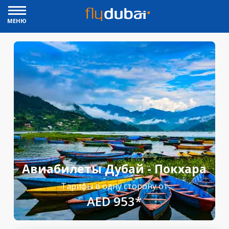
МЕНЮ
Авиабилеты Дубай - Покхара
Тарифы в одну сторону от
AED 953*