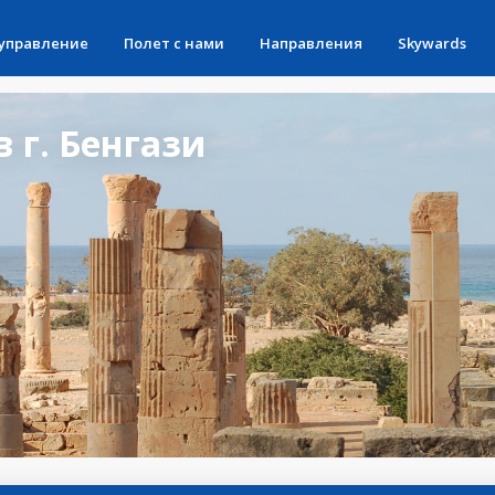
 управление
Полет с нами
Направления
Skywards
 г. Бенгази