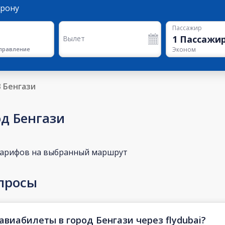
орону
Пассажир
1
Пассажи
Вылет
правление
Эконом
В Бенгази
од Бенгази
тарифов на выбранный маршрут
просы
авиабилеты в город Бенгази через flydubai?