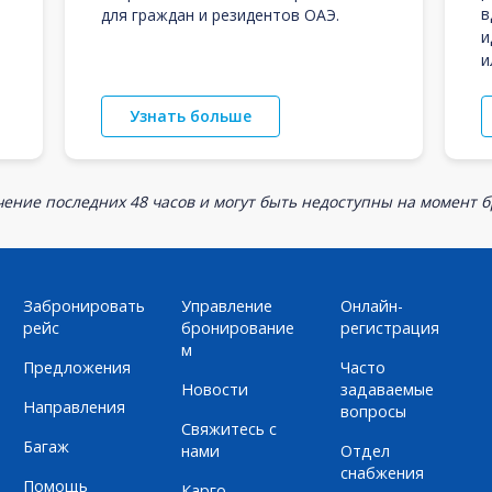
в
для граждан и резидентов ОАЭ.
и
и
Узнать больше
ение последних 48 часов и могут быть недоступны на момент 
Забронировать
Управление
Онлайн-
рейс
бронирование
регистрация
м
Предложения
Часто
Новости
задаваемые
Направления
вопросы
Свяжитесь с
Багаж
нами
Отдел
снабжения
Помощь
Карго