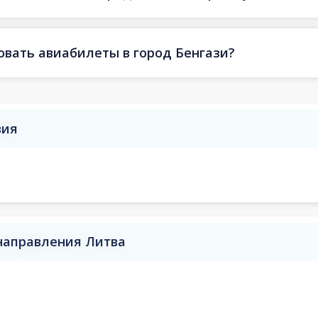
овать авиабилеты в город Бенгази?
вия
 направления Литва