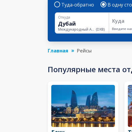
Туда-обратно
В одну ст
Откуда
Куда
Введите на
Международный Аэропорт Дубая
(
DXB
)
Главная
Рейсы
Популярные места о
Баку
Т