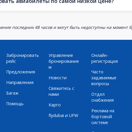
овать авиабилеты по самой низкой цене?
ение последних 48 часов и могут быть недоступны на момент 
Забронировать
Управление
Онлайн-
рейс
бронирование
регистрация
м
Предложения
Часто
Новости
задаваемые
Направления
вопросы
Свяжитесь с
Багаж
нами
Отдел
снабжения
Помощь
Карго
Реклама на
flydubai и UFW
бортовой
системе