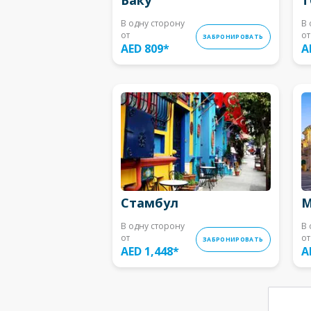
В одну сторону
В 
от
от
ЗАБРОНИРОВАТЬ
AED 809
*
A
Стамбул
М
В одну сторону
В 
от
от
ЗАБРОНИРОВАТЬ
AED 1,448
*
A