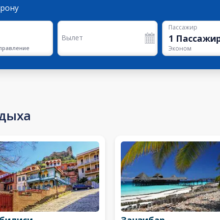
орону
Пассажир
1
Пассажи
Вылет
правление
Эконом
тдыха
билиси
Занзибар