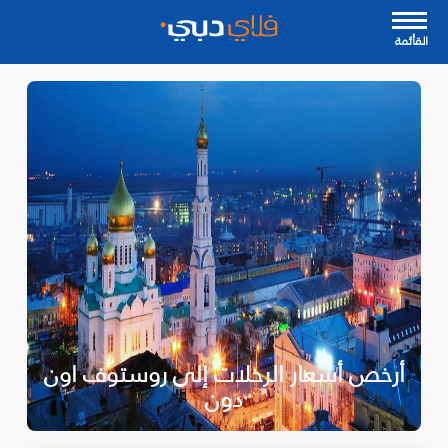
القأئمة
أرخص أسعار الرحلات إلى روستوف اون
دون