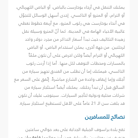
يمكنك التنقل في أرجاء بوخارست بالباص، أو الباص الكهربائي،
أو الترام، أو المترو أو التاكسي. إحدى أسهل الوسائل للتجوّل
في أنحاء بوخارست هي ركوب المترو، مع أربعة خطوط تغطي
غالبية الأحياء الهامة في المدينة. كما أنّ المترو وسيلة نقل
زهيدة التكاليف حيث تبدأ أسعار التذاكر من مجرد دولار واحد
لرحلتين. من جهة أخرى، يمكن استخدام الباص، أو الباص
الكهربائي أو الترام أيضاً ولكن احرص على أن تكون ملمّاً
بالمسارات ومحطات التوقف لكل منها. أما إذا أردت ركوب
التاكسي، فيمكنك إما أن تطلب من الفندق تجهيز سيارة من
أجلك وإما إيقاف واحدة من الشارع مباشرةً. إتّفق على السعر مع
السائق قبل أن تبدأ رحلتك. يمكنك أيضاً استئجار سيارة من
شركات محلية ودولية لتأجير السيارات. سيتوجب عليك أن تكون
قد بلغت سن الـ 21 عاماً على الأقل لتستطيع استئجار سيارة.
نصائح للمسافرين
تقع بلدة براسوف الجبلية الجذابة على بعد حوالي ساعتين
ونصف عن بوخارست بالسيارة. ومن أبرز معالمها
قلعة بران
من