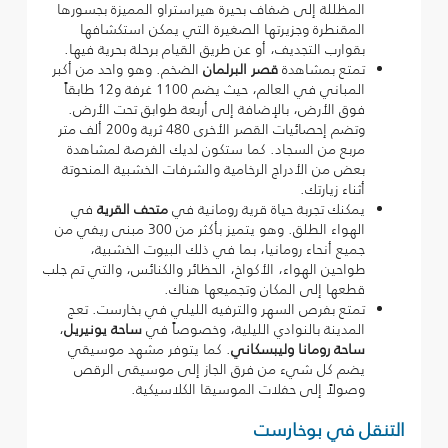
المظللة إلى ضفاف بحيرة هيراستراو المميزة بجسورها
المقنطرة وجزيرتها الصغيرة التي يمكن استكشافها
بقوارب التجديف، أو عن طريق القيام برحلة بحرية فيها.
تمتع بمشاهدة
قصر البرلمان
الضخم. وهو واحد من أكبر
المباني في العالم، حيث يضم 1100 غرفة و12 طابقاً
فوق الأرض، بالإضافة إلى أربعة طوابق تحت الأرض.
وتضم إحصائيات القصر الأخرى 480 ثرية و200 ألف متر
مربع من السجاد. كما ستكون لديك الفرصة لمشاهدة
بعض من الأدراج الرخامية والشرفات الخشبية المنحوتة
أثناء زيارتك.
يمكنك تجربة حياة قرية رومانية في
متحف القرية
في
الهواء الطلق. وهو يتميز بأكثر من 300 مبنى ريفي من
جميع أنحاء رومانيا، بما في ذلك البيوت الخشبية،
طواحين الهواء، الأكواخ، الحظائر والكنائس، والتي تم جلب
قطعها إلى المكان وتجميعها هناك.
تمتع بفرص السهر والترفيه الليلي في بخارست. تعج
المدينة بالنوادي الليلية، وخصوصاً في
ساحة يونيريل
،
ساحة رومانا وليبسكاني
. كما يتوفر مشهد موسيقي
يضم كل شيء من فرق الجاز إلى موسيقى الرقص
وصولاً إلى حفلات الموسيقا الكلاسيكية.
التنقل في بوخارست