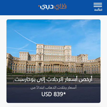
القأئمة
أرخص أسعار الرحلات إلى بوخارست
أسعار رحلات الذهاب ابتداءً من
*USD 839