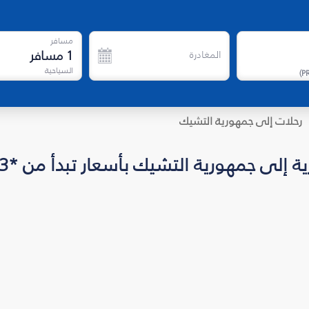
مسافر
1
مسافر
المغادرة
السياحية
)
P
رحلات إلى جمهورية التشيك
ورية التشيك بأسعار تبدأ من *USD 838.83 للاتجاه واحد