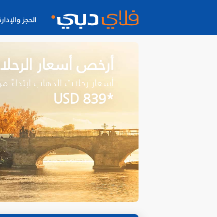
الحجز والإدارة
أرخص أسعار الرحل
أسعار رحلات الذهاب ابتداءً م
*USD 839