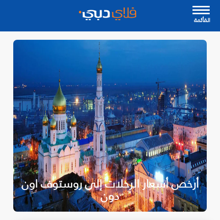
القأئمة
أرخص أسعار الرحلات إلى روستوف اون
دون