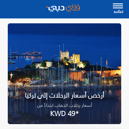
القأئمة
أرخص أسعار الرحلات إلى تركيا
أسعار رحلات الذهاب ابتداءً من
*KWD 49