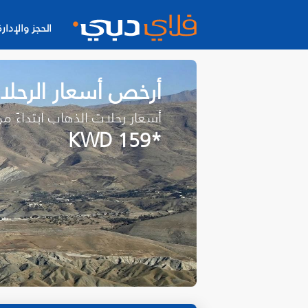
الحجز والإدارة
أرخص أسعار الرحلات
أسعار رحلات الذهاب ابتداءً م
*KWD 159