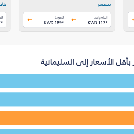
ديسمبر
يناير
اتجاه واحد
العودة
اتج
7
*
KWD 189
*
KWD 117
*
أقل الأسعار إلى السليمانية‎