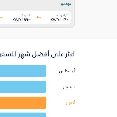
نوفمبر
اتجاه واحد
العودة
KWD 189
*
KWD 117
*
اعثر على أفضل شهر للسفر ب
أغسطس
سبتمبر
أكتوبر