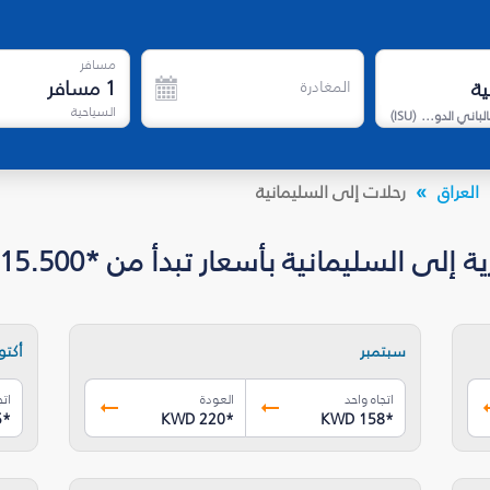
مسافر
1
مسافر
المغادرة
السياحية
مطار جلال طالباني الدولي
(
ISU
)
العراق
رحلات إلى السليمانية‎
بأسعار تبدأ من *KWD 115.500
سبتمبر
أكتوب
اتجاه واحد
العودة
اتج
5
*
KWD 220
*
KWD 158
*