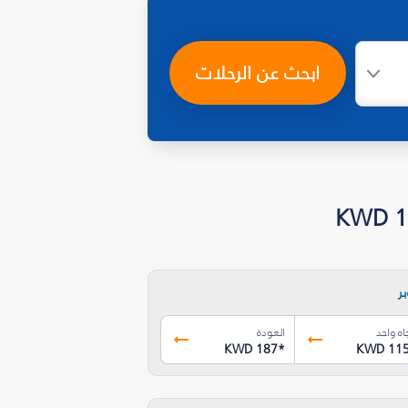
ابحث عن الرحلات
ر
اه واحد
العودة
KWD 187
*
KWD 11