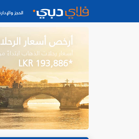
الحجز والإدارة
أرخص أسعار الرحل
أسعار رحلات الذهاب ابتداءً م
*LKR 193,886