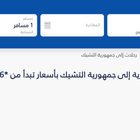
مسافر
1
مسافر
المغادرة
السياحية
)
P
رحلات إلى جمهورية التشيك
رية التشيك بأسعار تبدأ من *LKR 193,886 للاتجاه واحد