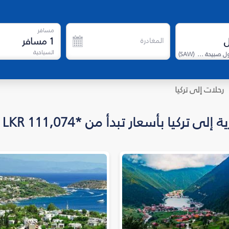
مسافر
1
مسافر
المغادرة
السياحية
مطار إسطنبول صبيحة كوكجن الدولي
(
SAW
)
رحلات إلى تركيا
أسعار تبدأ من *LKR 111,074 للاتجاه واحد