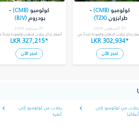
كولومبو
(
CMB
)
-
كولومبو
(
CMB
)
-
طرابزون
(
TZX
)
بودروم
(
BJV
)
07 أغسطس 2026
01 سبتمبر 2026
ار تذاكر رحلات الذهاب والعودة ابتداءً من
أسعار تذاكر رحلات الذهاب والعودة ابتداءً 
LKR 327,215
*
LKR 302,934
*
احجز الآن
احجز الآن
حلات من كولومبو إلى
رحلات من كولومبو إلى
نطاليا
أنقرة