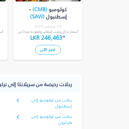
كولومبو
(
CMB
)
-
إسطنبول
(
SAW
)
03 سبتمبر 2026
أسعار تذاكر رحلات الذهاب والعودة ابتداءً من
أسع
LKR 246,463
*
احجز الآن
رحلات رخيصة من سريلانكا إلى تركيا
رحلات من كولومبو إلى
ر
إسطنبول
أ
رحلات من كولومبو إلى
طرابزون