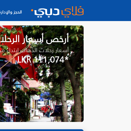
الحجز والإدارة
أرخص أسعار الرحلات
أسعار رحلات الذهاب ابتداءً م
*LKR 111,074