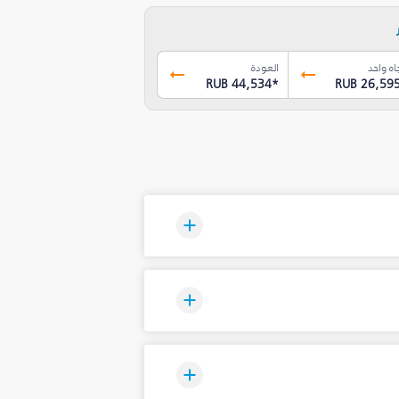
اه واحد
العودة
RUB 44,534
*
RUB 26,59