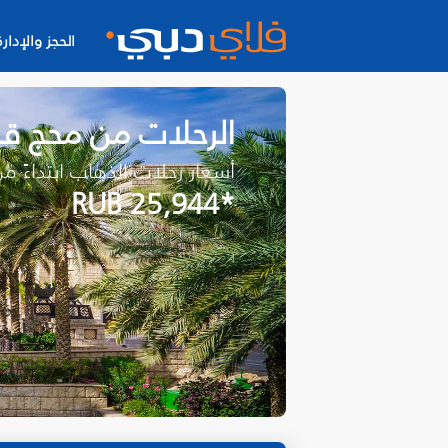
الحجز والإدارة
الرحلات من محج ق
أسعار رحلات الذهاب ابتداءً م
*RUB 25,944