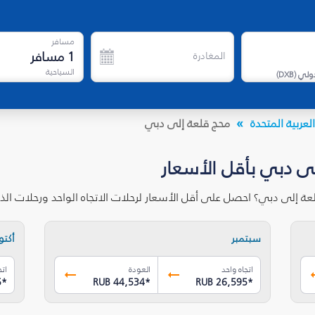
مسافر
1
مسافر
المغادرة
السياحية
دولي
(
DXB
)
لعربية المتحدة
محج قلعة إلى دبي
لى دبي بأقل الأسعار
عة إلى دبي؟ احصل على أقل الأسعار لرحلات الاتجاه الواحد ورحلات ال
سبتمبر
أكتوب
اتجاه واحد
العودة
اتج
5
*
RUB 44,534
*
RUB 26,595
*