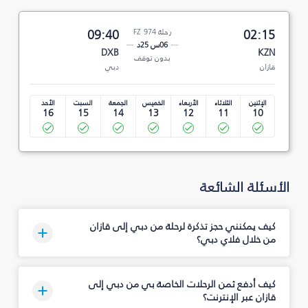
02:15
رحلة FZ 974
09:40
06س 25د
DXB
KZN
بدون توقف
قازان
دبي
الإثنين
الثلاثاء
الأربعاء
الخميس
الجمعة
السبت
الأحد
16
15
14
13
12
11
10
الأسئلة الشائعة
كيف يمكنني حجز تذكرة لرحلة من دبي إلى قازان
من خلال فلاي دبي؟
كيف أدفع ثمن الرحلات الخاصة بي من دبي إلى
قازان عبر الإنترنت؟