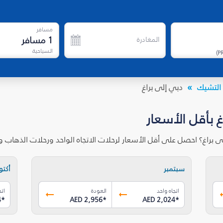
مسافر
1
مسافر
المغادرة
السياحية
)
P
التشيك
دبي إلى براغ
غ بأقل الأسعار
 براغ؟ احصل على أقل الأسعار لرحلات الاتجاه الواحد ورحلات الذهاب 
سبتمبر
أكتوب
اتجاه واحد
العودة
اتج
4
*
AED 2,956
*
AED 2,024
*