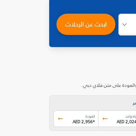
ابحث عن الرحلات
والعودة على متن فلاي دبي.
ر
اه واحد
العودة
AED 2,956
*
AED 2,02