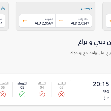
ديسمبر
يناير
اتجاه واحد
العودة
اتج
4
*
AED 2,956
*
AED 2,024
*
 دبي و براغ
اغ بما يتوافق مع برنامجك.
20:15
الإثنين
الثلاثاء
الأربعاء
الخمي
06
05
04
03
PRG
براغ