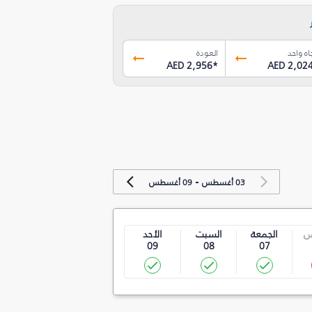
اه واحد
العودة
AED 2,956
*
AED 2,02
-
03 أغسطس
09 أغسطس
س
الجمعة
السبت
الأحد
09
08
07