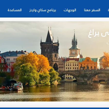
السفر معنا
الوجهات
برنامج سكاي واردز
المساعدة
ى براغ
ن