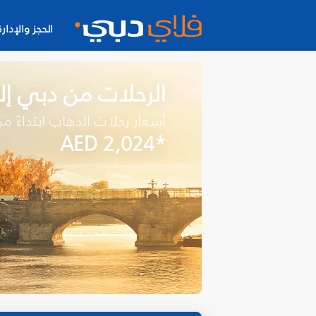
الحجز والإدارة
الرحلات من دبي إل
أسعار رحلات الذهاب ابتداءً م
*AED 2,024