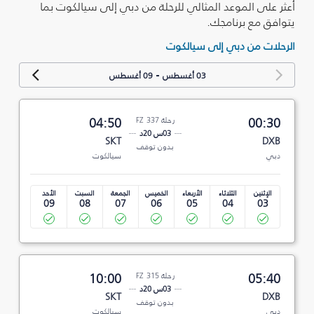
أعثر على الموعد المثالي للرحلة من دبي إلى سيالكوت بما
يتوافق مع برنامجك.
الرحلات من دبي إلى سيالكوت
-
03 أغسطس
09 أغسطس
00:30
رحلة FZ 337
04:50
03س 20د
SKT
DXB
بدون توقف
دبي
سيالكوت
الإثنين
الثلاثاء
الأربعاء
الخميس
الجمعة
السبت
الأحد
09
08
07
06
05
04
03
05:40
رحلة FZ 315
10:00
03س 20د
SKT
DXB
بدون توقف
دبي
سيالكوت