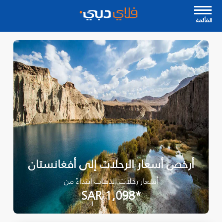
القأئمة
أرخص أسعار الرحلات إلى أفغانستان
أسعار رحلات الذهاب ابتداءً من
*SAR 1,098