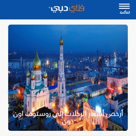
القأئمة
أرخص أسعار الرحلات إلى روستوف اون
دون