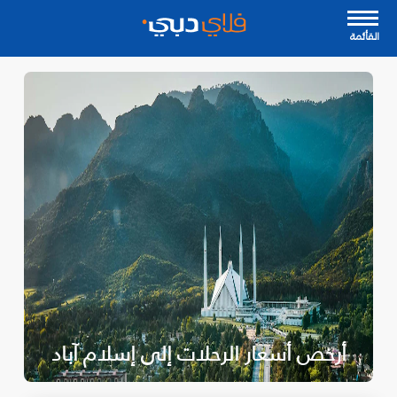
القأئمة
أرخص أسعار الرحلات إلى إسلام آباد