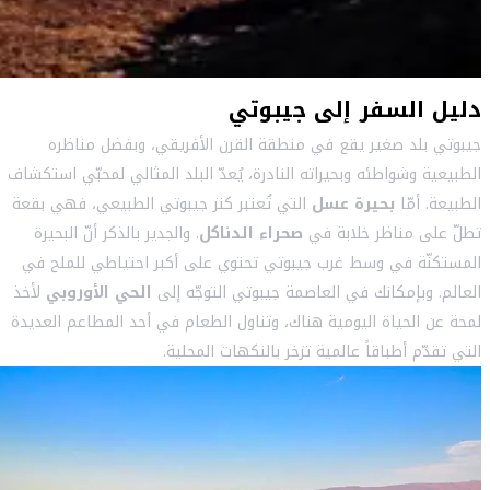
دليل السفر إلى جيبوتي
جيبوتي بلد صغير يقع في منطقة القرن الأفريقي، وبفضل مناظره
الطبيعية وشواطئه وبحيراته النادرة، يُعدّ البلد المثالي لمحبّي استكشاف
الطبيعة. أمّا
بحيرة عسل
التي تُعتبر كنز جيبوتي الطبيعي، فهي بقعة
تطلّ على مناظر خلابة في
صحراء الدناكل
. والجدير بالذكر أنّ البحيرة
المستكنّة في وسط غرب جيبوتي تحتوي على أكبر احتياطي للملح في
العالم. وبإمكانك في العاصمة جيبوتي التوجّه إلى
الحي الأوروبي
لأخذ
لمحة عن الحياة اليومية هناك، وتناول الطعام في أحد المطاعم العديدة
التي تقدّم أطباقاً عالمية تزخر بالنكهات المحلية.