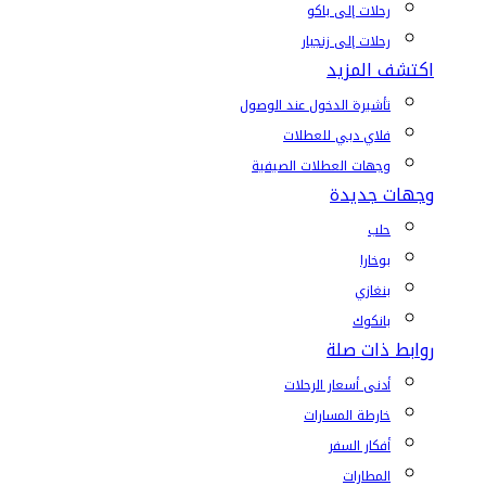
رحلات إلى باكو
رحلات إلى زنجبار
اكتشف المزيد
تأشيرة الدخول عند الوصول
فلاي دبي للعطلات
وجهات العطلات الصيفية
وجهات جديدة
حلب
بوخارا
بنغازي
بانكوك
روابط ذات صلة
أدنى أسعار الرحلات
خارطة المسارات
أفكار السفر
المطارات