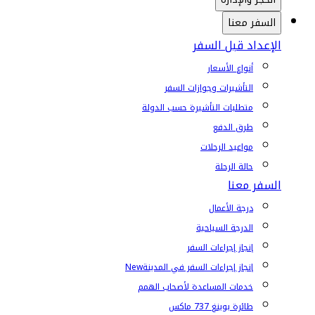
السفر معنا
الإعداد قبل السفر
أنواع الأسعار
التأشيرات وجوازات السفر
متطلبات التأشيرة حسب الدولة
طرق الدفع
مواعيد الرحلات
حالة الرحلة
السفر معنا
درجة الأعمال
الدرجة السياحية
إنجاز إجراءات السفر
إنجاز إجراءات السفر في المدينة
New
خدمات المساعدة لأصحاب الهمم
طائرة بوينغ 737 ماكس