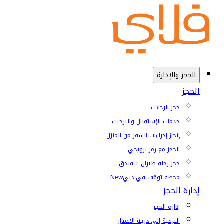
الحجز والإدارة
الحجز
حجز الرحلات
خدمات الإستقبال والترحيب
إنجاز إجراءات السفر من المنزل
الحجز مع رمز ترويجي
حجز رحلة طيران + فندق
محطة توقف في دبي
New
إدارة الحجز
إدارة الحجز
الترقية إلى درجة الأعمال