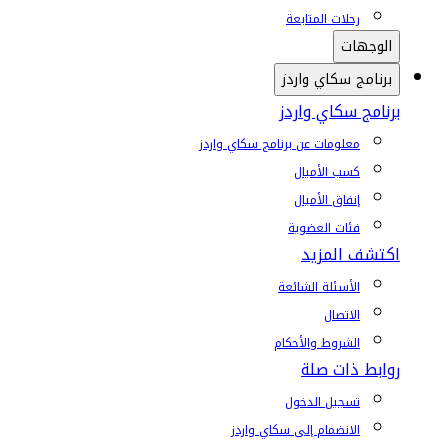
رحلات المتابعة
الوجهات
برنامج سكاي واردز
برنامج سكاي واردز
معلومات عن برنامج سكاي واردز
كسب الأميال
إنفاق الأميال
فئات العضوية
اكتشف المزيد
الأسئلة الشائعة
الاتصال
الشروط والأحكام
روابط ذات صلة
تسجيل الدخول
الانضمام إلى سكاي واردز