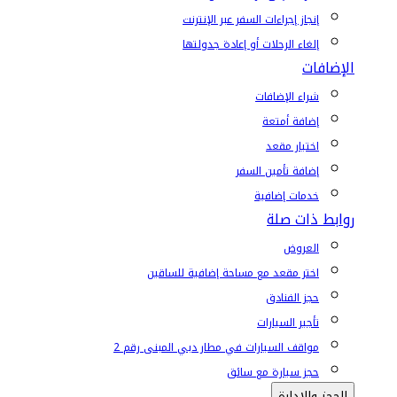
إنجاز إجراءات السفر عبر الإنترنت
إلغاء الرحلات أو إعادة جدولتها
الإضافات
شراء الإضافات
إضافة أمتعة
اختيار مقعد
إضافة تأمين السفر
خدمات إضافية
روابط ذات صلة
العروض
اختر مقعد مع مساحة إضافية للساقين
حجز الفنادق
تأجير السيارات
مواقف السيارات في مطار دبي المبنى رقم 2
حجز سيارة مع سائق
الحجز والإدارة