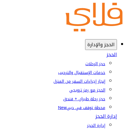
الحجز والإدارة
الحجز
حجز الرحلات
خدمات الإستقبال والترحيب
إنجاز إجراءات السفر من المنزل
الحجز مع رمز ترويجي
حجز رحلة طيران + فندق
محطة توقف في دبي
New
إدارة الحجز
إدارة الحجز