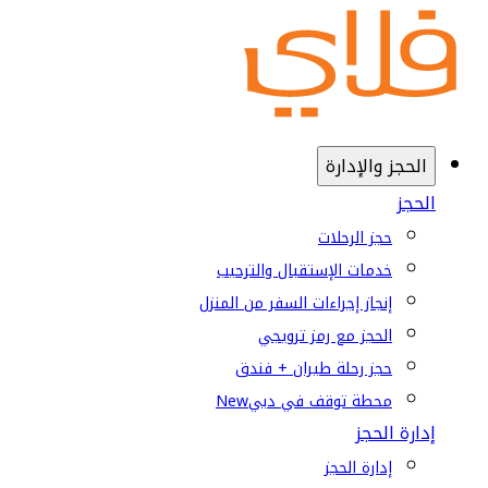
الحجز والإدارة
الحجز
حجز الرحلات
خدمات الإستقبال والترحيب
إنجاز إجراءات السفر من المنزل
الحجز مع رمز ترويجي
حجز رحلة طيران + فندق
محطة توقف في دبي
New
إدارة الحجز
إدارة الحجز