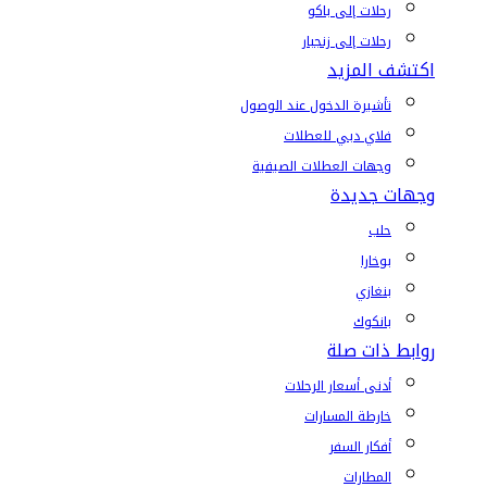
رحلات إلى باكو
رحلات إلى زنجبار
اكتشف المزيد
تأشيرة الدخول عند الوصول
فلاي دبي للعطلات
وجهات العطلات الصيفية
وجهات جديدة
حلب
بوخارا
بنغازي
بانكوك
روابط ذات صلة
أدنى أسعار الرحلات
خارطة المسارات
أفكار السفر
المطارات