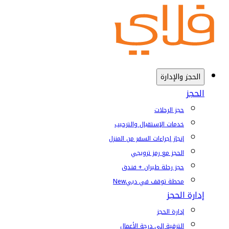
الحجز والإدارة
الحجز
حجز الرحلات
خدمات الإستقبال والترحيب
إنجاز إجراءات السفر من المنزل
الحجز مع رمز ترويجي
حجز رحلة طيران + فندق
محطة توقف في دبي
New
إدارة الحجز
إدارة الحجز
الترقية إلى درجة الأعمال