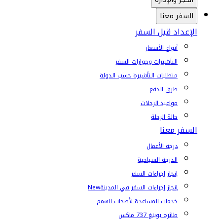
السفر معنا
الإعداد قبل السفر
أنواع الأسعار
التأشيرات وجوازات السفر
متطلبات التأشيرة حسب الدولة
طرق الدفع
مواعيد الرحلات
حالة الرحلة
السفر معنا
درجة الأعمال
الدرجة السياحية
إنجاز إجراءات السفر
إنجاز إجراءات السفر في المدينة
New
خدمات المساعدة لأصحاب الهمم
طائرة بوينغ 737 ماكس