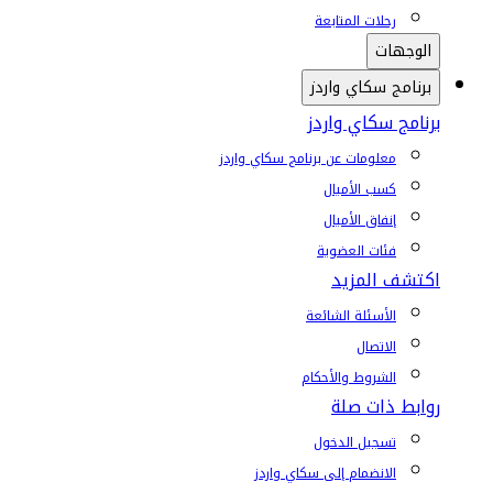
رحلات المتابعة
الوجهات
برنامج سكاي واردز
برنامج سكاي واردز
معلومات عن برنامج سكاي واردز
كسب الأميال
إنفاق الأميال
فئات العضوية
اكتشف المزيد
الأسئلة الشائعة
الاتصال
الشروط والأحكام
روابط ذات صلة
تسجيل الدخول
الانضمام إلى سكاي واردز