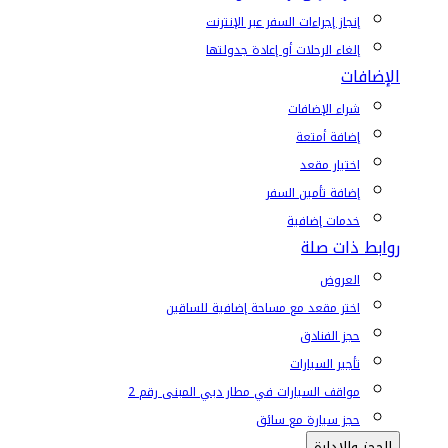
إنجاز إجراءات السفر عبر الإنترنت
إلغاء الرحلات أو إعادة جدولتها
الإضافات
شراء الإضافات
إضافة أمتعة
اختيار مقعد
إضافة تأمين السفر
خدمات إضافية
روابط ذات صلة
العروض
اختر مقعد مع مساحة إضافية للساقين
حجز الفنادق
تأجير السيارات
مواقف السيارات في مطار دبي المبنى رقم 2
حجز سيارة مع سائق
الحجز والإدارة