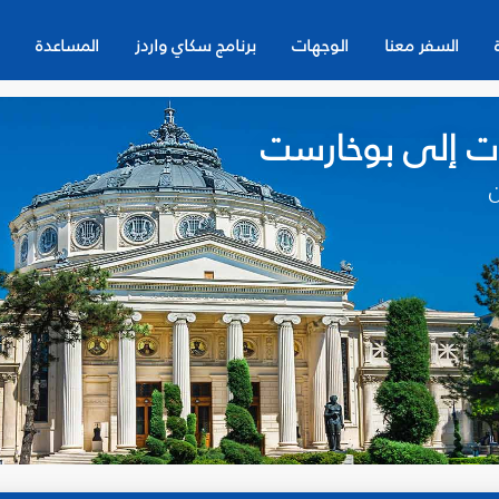
السفر معنا
الوجهات
برنامج سكاي واردز
المساعدة
ات إلى بوخارست
ن