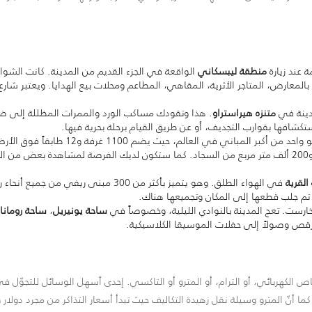
 عند زيارة
منطقة ليبسكاني
الواقعة في الجزء القديم من المدينة. كانت الشو
 بالمعارض، المتاجر الأثرية، المقاهي، المطاعم ومحلات بيع الهدايا. ويعتبر شا
دينة في
متنزه هيراستراو
. هذا وتقودك مساكب الورد والممرات المظللة إلى ضف
تكشافها بقوارب التجديف، أو عن طريق القيام برحلة بحرية فيها.
الضخم. وهو واحد من أكبر المباني في
وتضم إحصائيات القصر الأخرى 480 ثرية و200 ألف متر مربع من السجاد. كما ستكون لديك الفرصة لمشاه
لقرية
في الهواء الطلق. وهو يتميز بأكثر من 300 مب
تي تم جلب قطعها إلى المكان وتجميعها هناك.
ارست. تعج المدينة بالنوادي الليلية، وخصوصاً في
ساحة يونيريل
،
ساحة رومانا
ص وصولاً إلى حفلات الموسيقا الكلاسيكية.
ص الكهربائي، أو الترام، أو المترو أو التاكسي. إحدى أسهل الوسائل للتجوّل ف
ما أنّ المترو وسيلة نقل زهيدة التكاليف حيث تبدأ أسعار التذاكر من مجرد دولار