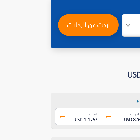
ابحث عن الرحلات
ر
اه واحد
العودة
USD 1,175
*
USD 87