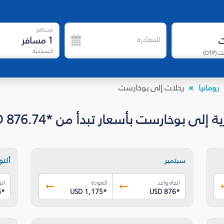
مسافر
1
مسافر
المغادرة
السياحية
ت
(
OTP
)
رومانيا
رحلات إلى بوخارست
ى بوخارست بأسعار تبدأ من *USD 876.74
سبتمبر
أكتوب
اتجاه واحد
العودة
اتج
6
*
USD 1,175
*
USD 876
*