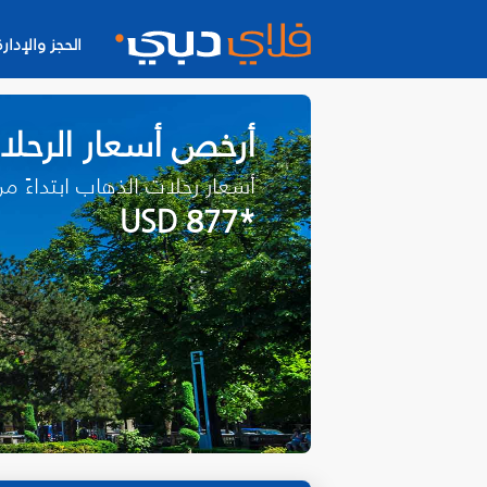
الحجز والإدارة
أرخص أسعار الرحل
أسعار رحلات الذهاب ابتداءً م
*USD 877