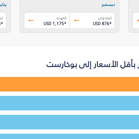
ديسمبر
يناير
اتجاه واحد
العودة
اتج
6
*
USD 1,175
*
USD 876
*
بأقل الأسعار إلى بوخارست