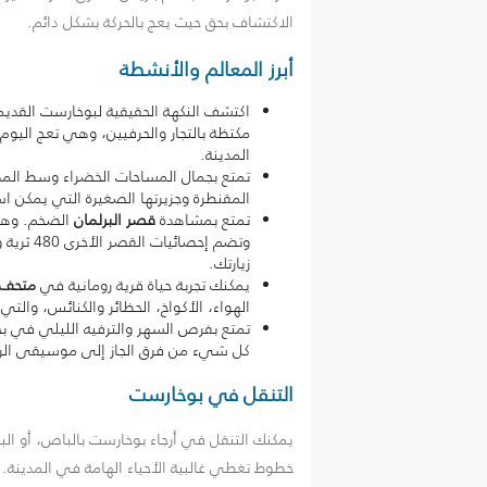
الاكتشاف بحق حيث يعج بالحركة بشكل دائم.
أبرز المعالم والأنشطة
اكتشف النكهة الحقيقية لبوخارست القديمة
مكتظة بالتجار والحرفيين، وهي تعج اليوم
المدينة.
تمتع بجمال المساحات الخضراء وسط الم
المقنطرة وجزيرتها الصغيرة التي يمكن اس
تمتع بمشاهدة
قصر البرلمان
زيارتك.
يمكنك تجربة حياة قرية رومانية في
متحف ا
الهواء، الأكواخ، الحظائر والكنائس، وال
تمتع بفرص السهر والترفيه الليلي في بخ
كل شيء من فرق الجاز إلى موسيقى الرق
التنقل في بوخارست
يمكنك التنقل في أرجاء بوخارست بالباص، أو البا
خطوط تغطي غالبية الأحياء الهامة في المدينة. ك