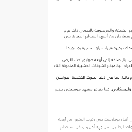
ارع الضيقة والمرصوفة بالحصى ذات يوم
رع سماردان من أشهر الشوارع الحيوية في
اف بحيرة هيراستراو المميزة بجسورها
 العالم، حيث يضم 1100 غرفة و12 طابقاً فوق الأرض، بالإضافة إلى أربعة طوابق تحت الأرض.
دة بعض من الأدراج الرخامية والشرفات الخشبية المنحوتة أثناء
نى ريفي من جميع أنحاء رومانيا، بما في ذلك البيوت الخشبية، طواحين
 وليبسكاني
. كما يتوفر مشهد موسيقي يضم
ي أنحاء بوخارست هي ركوب المترو، مع أربعة
 واحد لرحلتين. من جهة أخرى، يمكن استخدام