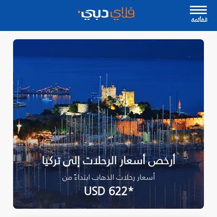
القأئمة
أرخص أسعار الرحلات إلى تركيا
أسعار رحلات الذهاب ابتداءً من
*USD 622