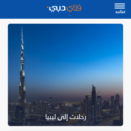
القأئمة
رحلات إلى ليبيا