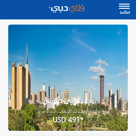
القأئمة
رحلات إلى نيروبي
أسعار رحلات الذهاب ابتداءً من
*USD 491