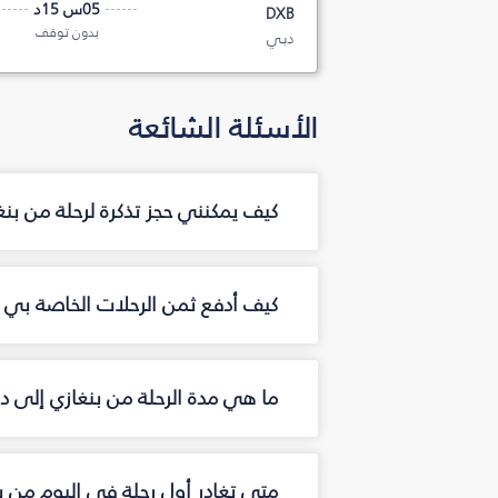
05س 15د
DXB
بدون توقف
دبي
الأسئلة الشائعة
كيف يمكنني حجز تذكرة لرحلة من بن
كيف أدفع ثمن الرحلات الخاصة بي م
ما هي مدة الرحلة من بنغازي إلى د
متى تغادر أول رحلة في اليوم من ب