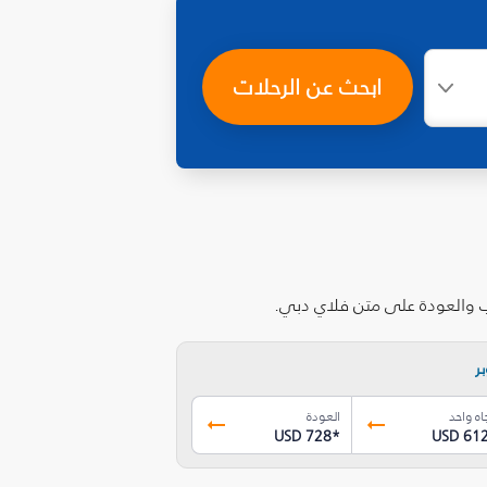
ابحث عن الرحلات
اب والعودة على متن فلاي دبي.
ر
اه واحد
العودة
USD 728
*
USD 61