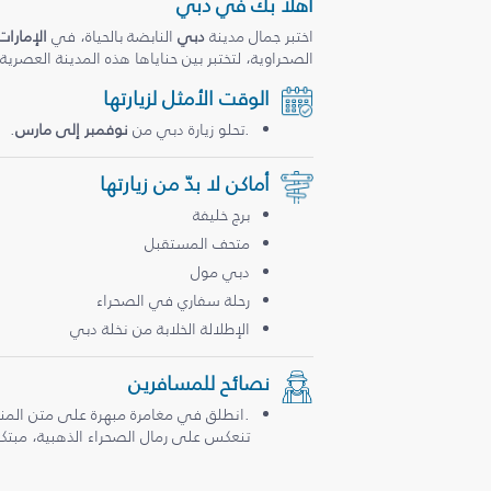
أهلاً بك في دبي
اختبر جمال مدينة
دبي
النابضة بالحياة، في
الإمارات
الصحراوية، لتختبر بين حناياها هذه المدينة العصرية
الوقت الأمثل لزيارتها
.تحلو زيارة دبي من
نوفمبر إلى مارس
.
أماكن لا بدّ من زيارتها
برج خليفة
متحف المستقبل
دبي مول
رحلة سفاري في الصحراء
الإطلالة الخلابة من نخلة دبي
نصائح للمسافرين
.انطلق في مغامرة مبهرة على متن المن
تنعكس على رمال الصحراء الذهبية، مبتكرة