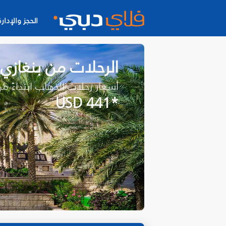
الحجز والإدارة
الرحلات من بنغازي
أسعار رحلات الذهاب ابتداءً م
*USD 441