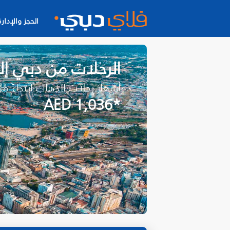
الحجز والإدارة
الرحلات من دبي إل
أسعار رحلات الذهاب ابتداءً م
*AED 1,036