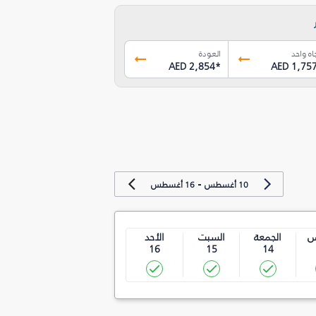
اه واحد
العودة
AED 2,854
*
AED 1,75
-
10 أغسطس
16 أغسطس
س
الجمعة
السبت
الأحد
16
15
14