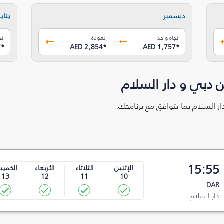
ديسمبر
يناير
اتجاه واحد
العودة
اتج
7
*
AED 2,854
*
AED 1,757
*
 دبي و دار السلام
ار السلام بما يتوافق مع برنامجك.
15:55
الإثنين
الثلاثاء
الأربعاء
الخمي
13
12
11
10
DAR
دار السلام