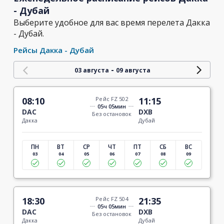
- Дубай
Выберите удобное для вас время перелета Дакка
- Дубай.
Рейсы Дакка - Дубай
-
03 августа
09 августа
08:10
Рейс FZ 502
11:15
05ч 05мин
DAC
DXB
Без остановок
Дакка
Дубай
ПН
ВТ
СР
ЧТ
ПТ
СБ
ВС
03
04
05
06
07
08
09
18:30
Рейс FZ 504
21:35
05ч 05мин
DAC
DXB
Без остановок
Дакка
Дубай