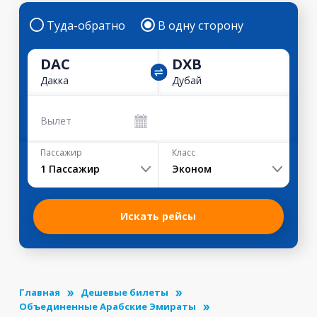
Туда-обратно
В одну сторону
DAC
DXB
Дакка
Дубай
Вылет
Пассажир
Класс
1
Пассажир
Эконом
Искать рейсы
Главная
Дешевые билеты
Объединенные Арабские Эмираты