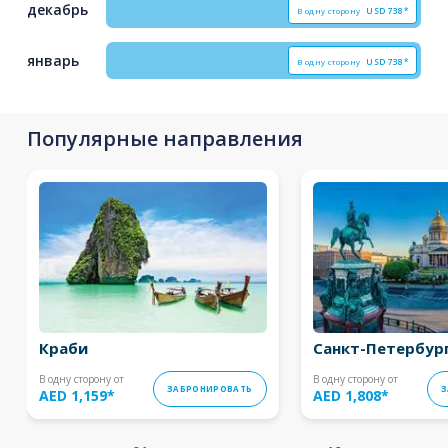
декабрь
В одну сторону
USD
738*
январь
В одну сторону
USD
738*
Популярные направления
Краби
Санкт-Петербур
В одну сторону от
В одну сторону от
ЗАБРОНИРОВАТЬ
З
AED 1,159
*
AED 1,808
*