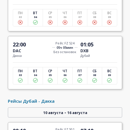
ПН
ВТ
СР
ЧТ
ПТ
СБ
ВС
03
04
05
06
07
08
09
22:00
Рейс FZ 524
01:05
05ч 05мин
DAC
DXB
Без остановок
Дакка
Дубай
ПН
ВТ
СР
ЧТ
ПТ
СБ
ВС
03
04
05
06
07
08
09
Рейсы Дубай - Дакка
-
10 августа
16 августа
Рейс FZ 501