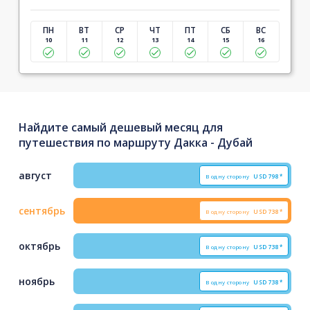
ПН
ВТ
СР
ЧТ
ПТ
СБ
ВС
10
11
12
13
14
15
16
Найдите самый дешевый месяц для
путешествия по маршруту Дакка - Дубай
август
В одну сторону
USD
798*
сентябрь
В одну сторону
USD
738*
октябрь
В одну сторону
USD
738*
ноябрь
В одну сторону
USD
738*