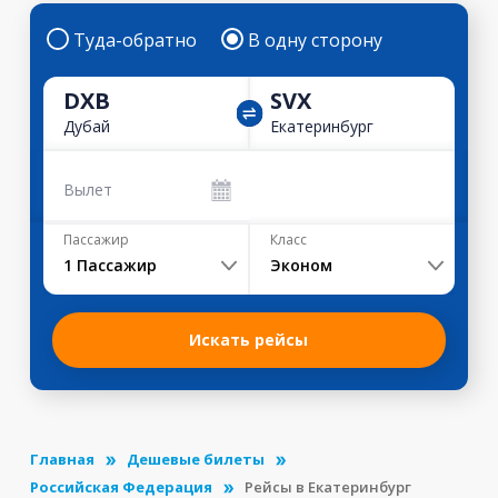
Туда-обратно
В одну сторону
DXB
SVX
Дубай
Екатеринбург
Вылет
Пассажир
Класс
1
Пассажир
Эконом
Искать рейсы
Главная
Дешевые билеты
Российская Федерация
Рейсы в Екатеринбург