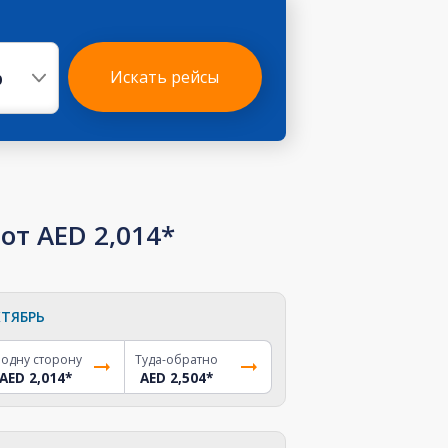
р
Искать рейсы
т AED 2,014*
ТЯБРЬ
 одну сторону
Туда-обратно
AED 2,014
*
AED 2,504
*