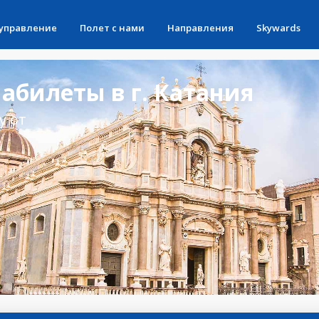
 управление
Полет с нами
Направления
Skywards
абилеты в г. Катания
у от