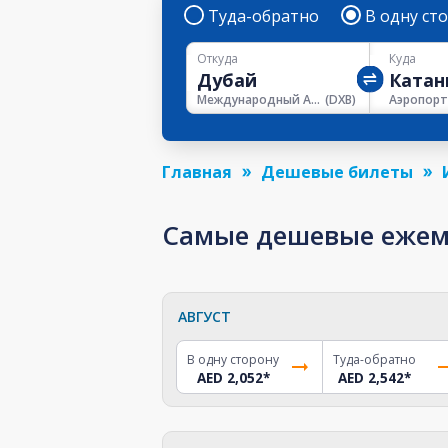
Туда-обратно
В одну ст
Откуда
Куда
Международный Аэропорт Дубая
(
DXB
)
Главная
Дешевые билеты
Самые дешевые ежеме
АВГУСТ
В одну сторону
Туда-обратно
AED 2,052
*
AED 2,542
*