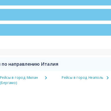
 по направлению Италия
Рейсы в город Милан
Рейсы в город Неаполь
(Бергамо)