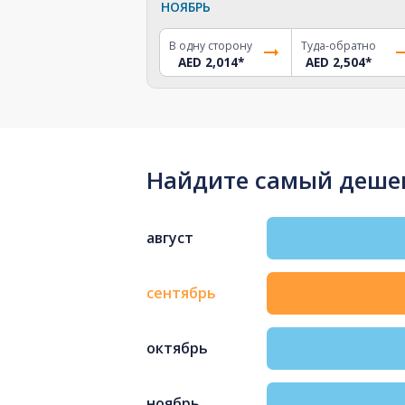
НОЯБРЬ
В одну сторону
Туда-обратно
AED 2,014
*
AED 2,504
*
Найдите самый дешев
август
сентябрь
октябрь
ноябрь