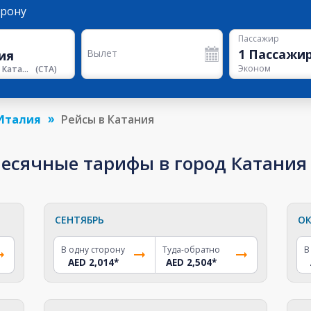
орону
Пассажир
1
Пассажи
Вылет
Эконом
Аэропорт Катании
(
CTA
)
Италия
Рейсы в Катания
сячные тарифы в город Катания о
СЕНТЯБРЬ
ОК
В одну сторону
Туда-обратно
В
AED 2,014
*
AED 2,504
*