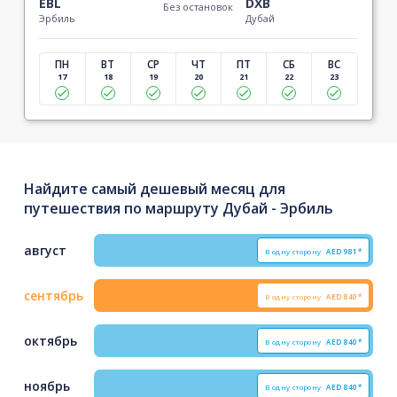
EBL
DXB
Без остановок
Эрбиль
Дубай
ПН
ВТ
СР
ЧТ
ПТ
СБ
ВС
17
18
19
20
21
22
23
Найдите самый дешевый месяц для
путешествия по маршруту Дубай - Эрбиль
август
В одну сторону
AED
981*
сентябрь
В одну сторону
AED
840*
октябрь
В одну сторону
AED
840*
ноябрь
В одну сторону
AED
840*