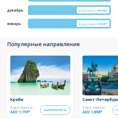
декабрь
В одну сторону
AED
840*
январь
В одну сторону
AED
840*
Популярные направления
Краби
Санкт-Петербур
В одну сторону от
В одну сторону от
ЗАБРОНИРОВАТЬ
З
AED 1,159
*
AED 1,808
*