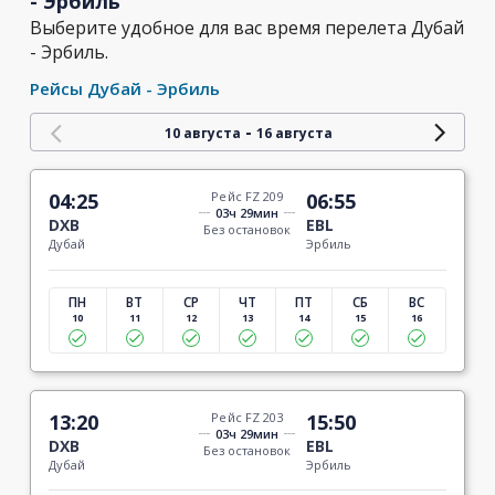
- Эрбиль
Выберите удобное для вас время перелета Дубай
- Эрбиль.
Рейсы Дубай - Эрбиль
-
10 августа
16 августа
04:25
Рейс FZ 209
06:55
03ч 29мин
DXB
EBL
Без остановок
Дубай
Эрбиль
ПН
ВТ
СР
ЧТ
ПТ
СБ
ВС
10
11
12
13
14
15
16
13:20
Рейс FZ 203
15:50
03ч 29мин
DXB
EBL
Без остановок
Дубай
Эрбиль