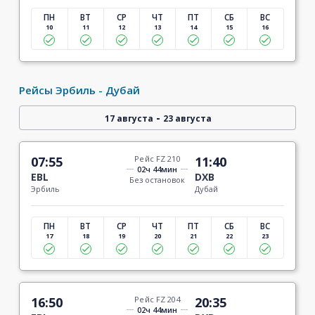
ПН
ВТ
СР
ЧТ
ПТ
СБ
ВС
10
11
12
13
14
15
16
Рейсы Эрбиль - Дубай
-
17 августа
23 августа
07:55
Рейс FZ 210
11:40
02ч 44мин
EBL
DXB
Без остановок
Эрбиль
Дубай
ПН
ВТ
СР
ЧТ
ПТ
СБ
ВС
17
18
19
20
21
22
23
16:50
Рейс FZ 204
20:35
02ч 44мин