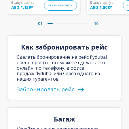
В одну сторону от
В одну сторону от
ЗАБРОНИРОВАТЬ
З
AED 1,159
*
AED 1,808
*
01
10
Как забронировать рейс
Сделать бронирование на рейс flydubai
очень просто - вы можете сделать это
онлайн, по телефону, в офисе
продаж flydubai или через одного из
наших турагентов.
Забронировать рейс
Багаж
Узнайте о наших правилах провоза