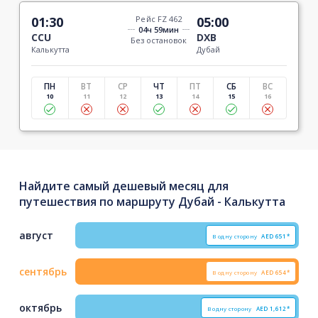
01:30
Рейс FZ 462
05:00
04ч 59мин
CCU
DXB
Без остановок
Калькутта
Дубай
ПН
ВТ
СР
ЧТ
ПТ
СБ
ВС
10
11
12
13
14
15
16
Найдите самый дешевый месяц для
путешествия по маршруту Дубай - Калькутта
август
В одну сторону
AED
651*
сентябрь
В одну сторону
AED
654*
октябрь
В одну сторону
AED
1,612*