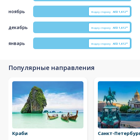
ноябрь
В одну сторону
AED
1,612*
декабрь
В одну сторону
AED
1,612*
январь
В одну сторону
AED
1,612*
Популярные направления
Краби
Санкт-Петербур