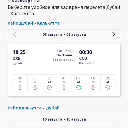
- Калькутта
Выберите удобное для вас время перелета Дубай
- Калькутта.
Рейс Дубай - Калькутта
-
03 августа
09 августа
18:25
Рейс FZ 461
00:30
04ч 35мин
DXB
CCU
Без остановок
Дубай
Калькутта
ПН
ВТ
СР
ЧТ
ПТ
СБ
ВС
03
04
05
06
07
08
09
Рейс Калькутта - Дубай
-
10 августа
16 августа