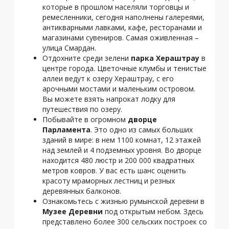
которые в прошлом населяли торговцы и
ремесленники, сегодня наполнены галереями,
антикварными лавками, кафе, ресторанами и
магазинами сувениров. Самая оживленная –
улица Смардан.
Отдохните среди зелени
парка Хераштрау
в
центре города. Цветочные клумбы и тенистые
аллеи ведут к озеру Хераштрау, с его
арочными мостами и маленьким островом.
Вы можете взять напрокат лодку для
путешествия по озеру.
Побывайте в огромном
дворце
Парламента
. Это одно из самых больших
зданий в мире: в нем 1100 комнат, 12 этажей
над землей и 4 подземных уровня. Во дворце
находится 480 люстр и 200 000 квадратных
метров ковров. У вас есть шанс оценить
красоту мраморных лестниц и резных
деревянных балконов.
Ознакомьтесь с жизнью румынской деревни в
Музее Деревни
под открытым небом. Здесь
представлено более 300 сельских построек со