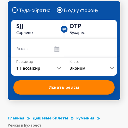
Туда-обратно
В одну сторону
SJJ
OTP
Сараево
Бухарест
Вылет
Пассажир
Класс
1
Пассажир
Эконом
Искать рейсы
Главная
Дешевые билеты
Румыния
Рейсы в Бухарест