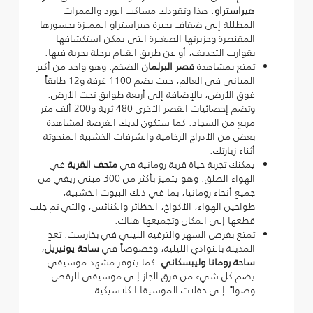
هيراستراو
. هذا وتقودك مساكب الورد والممرات
المظللة إلى ضفاف بحيرة هيراستراو المميزة بجسورها
المقنطرة وجزيرتها الصغيرة التي يمكن استكشافها
بقوارب التجديف، أو عن طريق القيام برحلة بحرية فيها.
تمتع بمشاهدة
قصر البرلمان
الضخم. وهو واحد من أكبر
المباني في العالم، حيث يضم 1100 غرفة و12 طابقاً
فوق الأرض، بالإضافة إلى أربعة طوابق تحت الأرض.
وتضم إحصائيات القصر الأخرى 480 ثرية و200 ألف متر
مربع من السجاد. كما ستكون لديك الفرصة لمشاهدة
بعض من الأدراج الرخامية والشرفات الخشبية المنحوتة
أثناء زيارتك.
يمكنك تجربة حياة قرية رومانية في
متحف القرية
في
الهواء الطلق. وهو يتميز بأكثر من 300 مبنى ريفي من
جميع أنحاء رومانيا، بما في ذلك البيوت الخشبية،
طواحين الهواء، الأكواخ، الحظائر والكنائس، والتي تم جلب
قطعها إلى المكان وتجميعها هناك.
تمتع بفرص السهر والترفيه الليلي في بخارست. تعج
المدينة بالنوادي الليلية، وخصوصاً في
ساحة يونيريل
،
ساحة رومانا وليبسكاني
. كما يتوفر مشهد موسيقي
يضم كل شيء من فرق الجاز إلى موسيقى الرقص
وصولاً إلى حفلات الموسيقا الكلاسيكية.