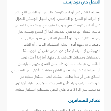
التنقل في بوخارست
يمكنك التنقل في أرجاء بوخارست بالباص، أو الباص الكهربائي،
أو الترام، أو المترو أو التاكسي. إحدى أسهل الوسائل للتجوّل
في أنحاء بوخارست هي ركوب المترو، مع أربعة خطوط تغطي
غالبية الأحياء الهامة في المدينة. كما أنّ المترو وسيلة نقل
زهيدة التكاليف حيث تبدأ أسعار التذاكر من مجرد دولار واحد
لرحلتين. من جهة أخرى، يمكن استخدام الباص، أو الباص
الكهربائي أو الترام أيضاً ولكن احرص على أن تكون ملمّاً
بالمسارات ومحطات التوقف لكل منها. أما إذا أردت ركوب
التاكسي، فيمكنك إما أن تطلب من الفندق تجهيز سيارة من
أجلك وإما إيقاف واحدة من الشارع مباشرةً. إتّفق على السعر مع
السائق قبل أن تبدأ رحلتك. يمكنك أيضاً استئجار سيارة من
شركات محلية ودولية لتأجير السيارات. سيتوجب عليك أن تكون
قد بلغت سن الـ 21 عاماً على الأقل لتستطيع استئجار سيارة.
نصائح للمسافرين
تقع بلدة براسوف الجبلية الجذابة على بعد حوالي ساعتين