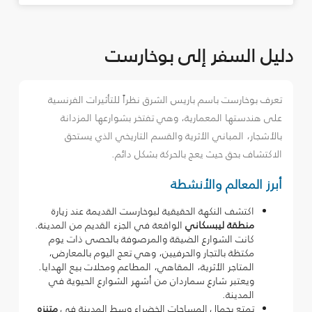
دليل السفر إلى بوخارست
تعرف بوخارست باسم باريس الشرق نظراً للتأثيرات الفرنسية
على هندستها المعمارية، وهي تفتخر بشوارعها المزدانة
بالأشجار، المباني الأثرية والقسم التاريخي الذي يستحق
الاكتشاف بحق حيث يعج بالحركة بشكل دائم.
أبرز المعالم والأنشطة
اكتشف النكهة الحقيقية لبوخارست القديمة عند زيارة
منطقة ليبسكاني
الواقعة في الجزء القديم من المدينة.
كانت الشوارع الضيقة والمرصوفة بالحصى ذات يوم
مكتظة بالتجار والحرفيين، وهي تعج اليوم بالمعارض،
المتاجر الأثرية، المقاهي، المطاعم ومحلات بيع الهدايا.
ويعتبر شارع سماردان من أشهر الشوارع الحيوية في
المدينة.
تمتع بجمال المساحات الخضراء وسط المدينة في
متنزه