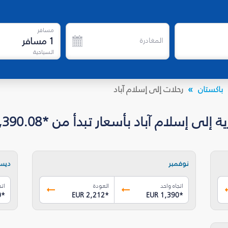
مسافر
1
مسافر
المغادرة
السياحية
باكستان
رحلات إلى إسلام آباد
إسلام آباد بأسعار تبدأ من *EUR 1,390.08
نوفمبر
ديس
اتجاه واحد
العودة
اتج
0
*
EUR 2,212
*
EUR 1,390
*