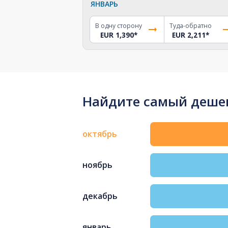
ЯНВАРЬ
В одну сторону
Туда-обратно
EUR 1,390
*
EUR 2,211
*
Найдите самый дешев
октябрь
ноябрь
декабрь
январь