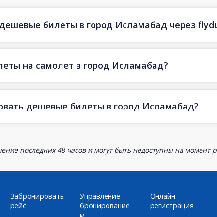
 дешевые билеты в город Исламабад через flyd
леты на самолет в город Исламабад?
ровать дешевые билеты в город Исламабад?
ение последних 48 часов и могут быть недоступны на момент р
Забронировать
Управление
Онлайн-
рейс
бронирование
регистрация
м