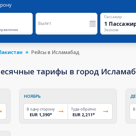
орону
Пассажир
1
Пассажи
Вылет
правление
Эконом
Пакистан
Рейсы в Исламабад
сячные тарифы в город Исламабад
НОЯБРЬ
ДЕ
В одну сторону
Туда-обратно
В
EUR 1,390
*
EUR 2,211
*