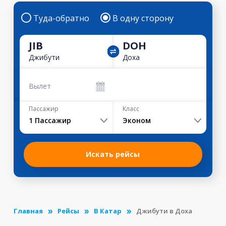
Туда-обратно
В одну сторону
JIB
DOH
Джибути
Доха
Вылет
Пассажир
Класс
1
Пассажир
Эконом
Искать рейсы
Главная
Рейсы
В Катар
Джибути в Доха