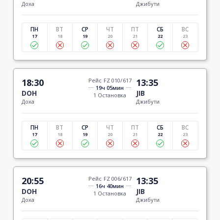
Доха
Джибути
ПН
ВТ
СР
ЧТ
ПТ
СБ
ВС
17
18
19
20
21
22
23
18:30
Рейс FZ 010/617
13:35
19ч 05мин
DOH
JIB
1 Остановка
Доха
Джибути
ПН
ВТ
СР
ЧТ
ПТ
СБ
ВС
17
18
19
20
21
22
23
20:55
Рейс FZ 006/617
13:35
16ч 40мин
DOH
JIB
1 Остановка
Доха
Джибути