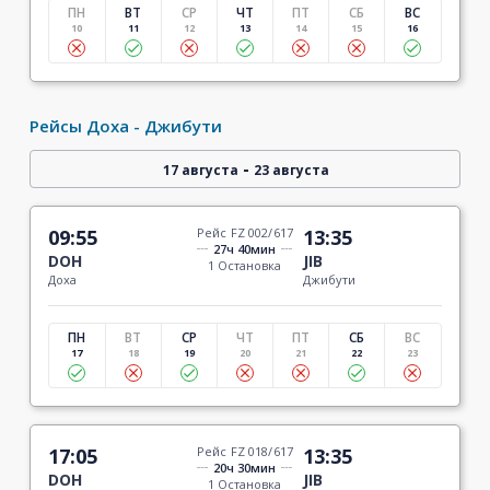
ПН
ВТ
СР
ЧТ
ПТ
СБ
ВС
10
11
12
13
14
15
16
Рейсы Доха - Джибути
-
17 августа
23 августа
09:55
Рейс FZ 002/617
13:35
27ч 40мин
DOH
JIB
1 Остановка
Доха
Джибути
ПН
ВТ
СР
ЧТ
ПТ
СБ
ВС
17
18
19
20
21
22
23
17:05
Рейс FZ 018/617
13:35
20ч 30мин
DOH
JIB
1 Остановка