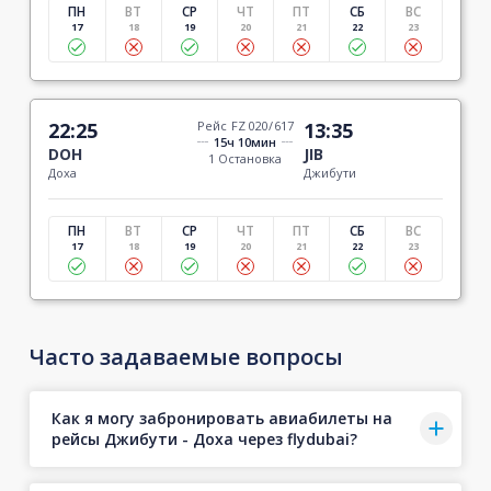
ПН
ВТ
СР
ЧТ
ПТ
СБ
ВС
17
18
19
20
21
22
23
22:25
Рейс FZ 020/617
13:35
15ч 10мин
DOH
JIB
1 Остановка
Доха
Джибути
ПН
ВТ
СР
ЧТ
ПТ
СБ
ВС
17
18
19
20
21
22
23
Часто задаваемые вопросы
Как я могу забронировать авиабилеты на
рейсы Джибути - Доха через flydubai?