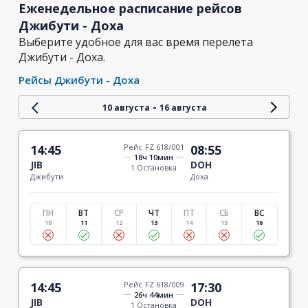
Еженедельное расписание рейсов
Джибути - Доха
Выберите удобное для вас время перелета
Джибути - Доха.
Рейсы Джибути - Доха
-
10 августа
16 августа
14:45
Рейс FZ 618/001
08:55
18ч 10мин
JIB
DOH
1 Остановка
Джибути
Доха
ПН
ВТ
СР
ЧТ
ПТ
СБ
ВС
10
11
12
13
14
15
16
14:45
Рейс FZ 618/009
17:30
26ч 44мин
JIB
DOH
1 Остановка