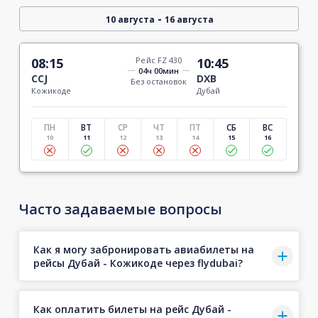
-
10 августа
16 августа
08:15
Рейс FZ 430
10:45
04ч 00мин
CCJ
DXB
Без остановок
Кожикоде
Дубай
ПН
ВТ
СР
ЧТ
ПТ
СБ
ВС
10
11
12
13
14
15
16
Часто задаваемые вопросы
Как я могу забронировать авиабилеты на
рейсы Дубай - Кожикоде через flydubai?
Как оплатить билеты на рейс Дубай -