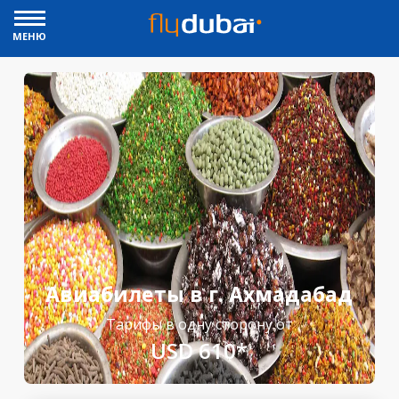
МЕНЮ
Авиабилеты в г. Ахмадабад
Тарифы в одну сторону от
USD 610*