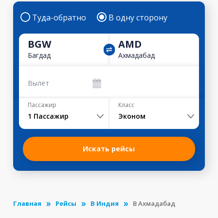
Туда-обратно
В одну сторону
BGW
AMD
Багдад
Ахмадабад
Вылет
Пассажир
Класс
1
Пассажир
Эконом
Искать рейсы
Главная
Рейсы
В Индия
В Ахмадабад