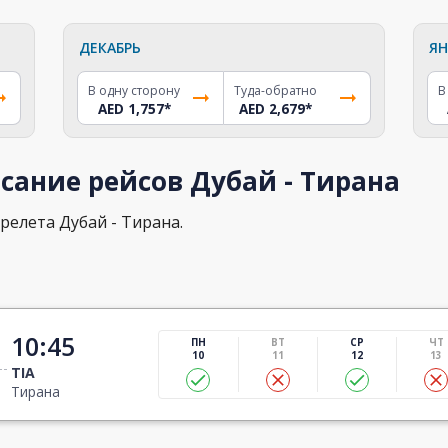
ДЕКАБРЬ
ЯН
В одну сторону
Туда-обратно
В
AED 1,757
*
AED 2,679
*
сание рейсов Дубай - Тирана
релета Дубай - Тирана.
10:45
ПН
ВТ
СР
ЧТ
10
11
12
13
TIA
Тирана