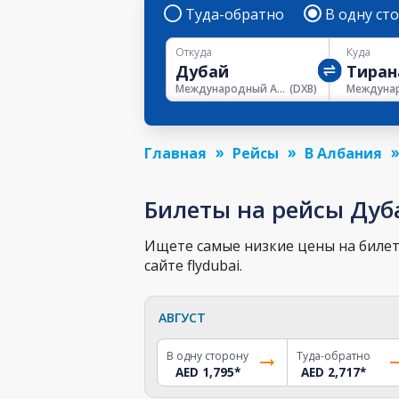
Туда-обратно
В одну ст
Откуда
Куда
Международный Аэропорт Дубая
(
DXB
)
Главная
Рейсы
В Албания
Билеты на рейсы Дуб
Ищете самые низкие цены на билет 
сайте flydubai.
АВГУСТ
В одну сторону
Туда-обратно
AED 1,795
*
AED 2,717
*