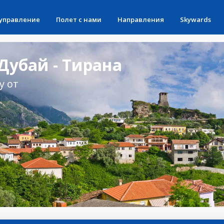
 управление
Полет с нами
Направления
Skywards
Дубай - Тирана
у от