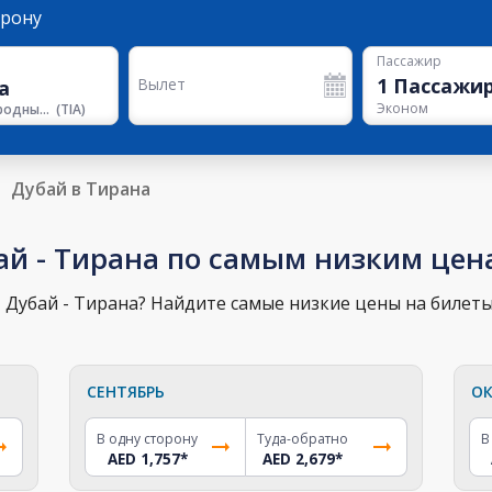
орону
Пассажир
1
Пассажи
Вылет
Эконом
Международный аэропорт Тираны
(
TIA
)
Дубай в Тирана
ай - Тирана по самым низким цен
Дубай - Тирана? Найдите самые низкие цены на билеты 
СЕНТЯБРЬ
ОК
В одну сторону
Туда-обратно
В
AED 1,757
*
AED 2,679
*