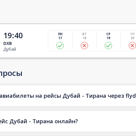
19:40
ПН
ВТ
СР
ЧТ
17
18
19
20
DXB
Дубай
просы
авиабилеты на рейсы Дубай - Тирана через flyd
ейс Дубай - Тирана онлайн?