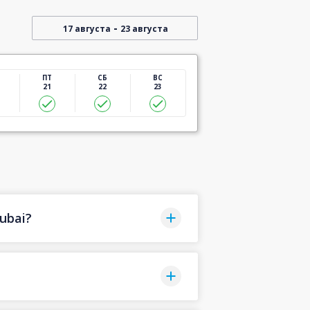
-
17 августа
23 августа
ПТ
СБ
ВС
21
22
23
ubai?