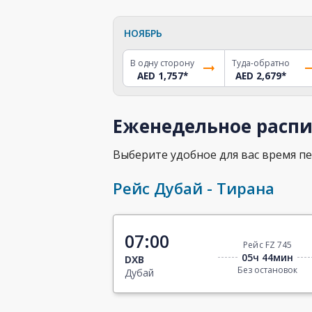
НОЯБРЬ
В одну сторону
Туда-обратно
AED 1,757
*
AED 2,679
*
Еженедельное распи
Выберите удобное для вас время пе
Рейс Дубай - Тирана
07:00
Рейс FZ 745
05ч 44мин
DXB
Без остановок
Дубай