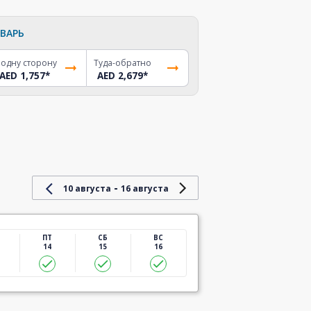
ВАРЬ
 одну сторону
Туда-обратно
AED 1,757
*
AED 2,679
*
-
10 августа
16 августа
ПТ
СБ
ВС
14
15
16