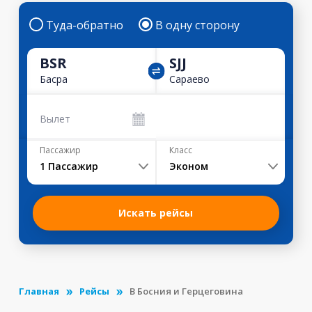
Туда-обратно
В одну сторону
BSR
SJJ
Басра
Сараево
Вылет
Пассажир
Класс
1
Пассажир
Эконом
Искать рейсы
Главная
Рейсы
В Босния и Герцеговина