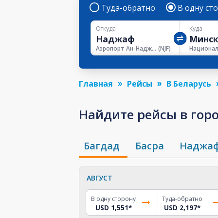
Туда-обратно
В одну ст
Откуда
Куда
Аэропорт Ан-Наджафа
(
NJF
)
Главная
Рейсы
В Беларусь
Найдите рейсы в горо
Багдад
Басра
Наджа
АВГУСТ
В одну сторону
Туда-обратно
USD 1,551
*
USD 2,197
*