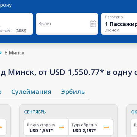
орону
Пассажир
1
Пассажи
Вылет
Эконом
Национальный аэропорт Минск
(
MSQ
)
В Минск
д Минск, от USD 1,550.77* в одну 
ф
Сулеймания
Эрбиль
СЕНТЯБРЬ
ОК
В одну сторону
Туда-обратно
В
USD 1,551
*
USD 2,197
*