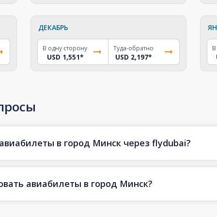
ДЕКАБРЬ
ЯН
В одну сторону
Туда-обратно
В
USD 1,551
*
USD 2,197
*
просы
авиабилеты в город Минск через flydubai?
овать авиабилеты в город Минск?