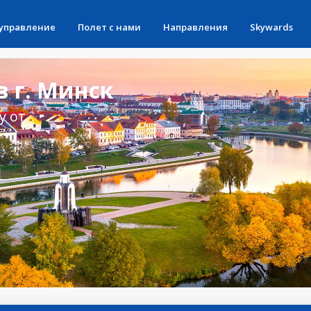
 управление
Полет с нами
Направления
Skywards
 г. Минск
у от