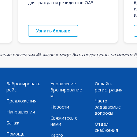
в
для граждан и резидентов ОАЭ.
и
и
Узнать больше
ение последних 48 часов и могут быть недоступны на момент 
Забронировать
Управление
Онлайн-
рейс
бронирование
регистрация
м
Предложения
Часто
Новости
задаваемые
Направления
вопросы
Свяжитесь с
Багаж
нами
Отдел
снабжения
Помощь
Карго