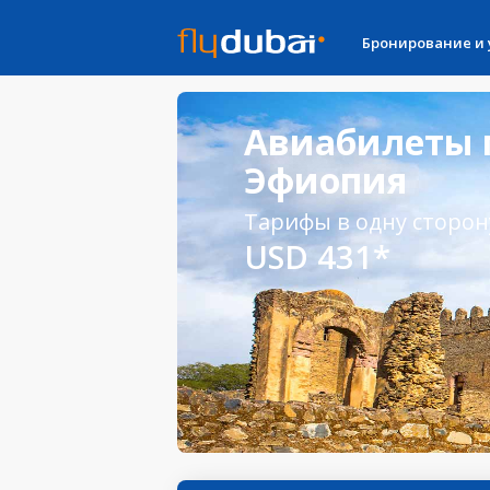
Бронирование и
Авиабилеты 
Эфиопия
Тарифы в одну сторон
USD 431*