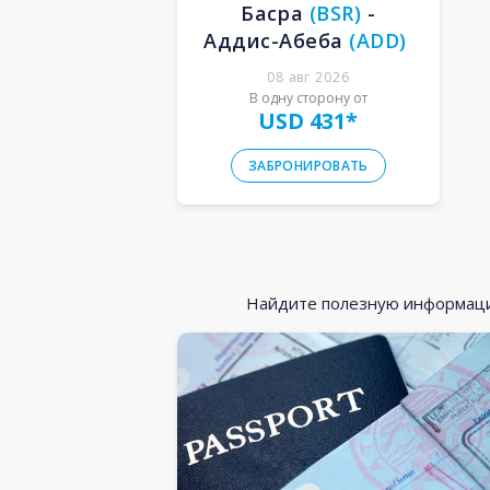
Басра
(
BSR
)
-
Аддис-Абеба
(
ADD
)
08 авг 2026
В одну сторону от
USD 431
*
ЗАБРОНИРОВАТЬ
Найдите полезную информацию