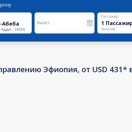
орону
Пассажир
1
Пассажи
Вылет
Эконом
Аэропорт Аддис-Абебы
(
ADD
)
правлению Эфиопия, от USD 431* 