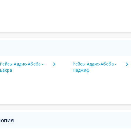
Рейсы Аддис-Абеба -
Рейсы Аддис-Абеба -
Басра
Наджаф
иопия