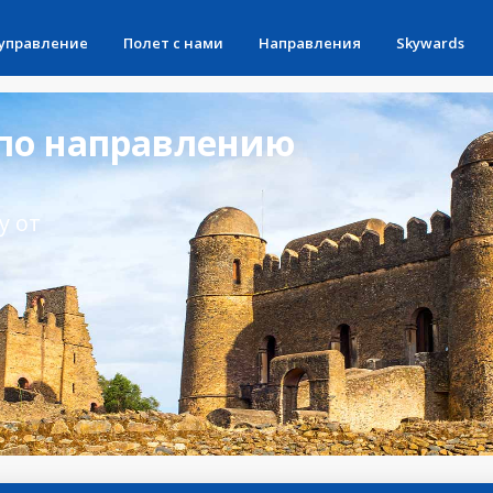
 управление
Полет с нами
Направления
Skywards
по направлению
у от