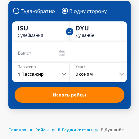
Туда-обратно
В одну сторону
ISU
DYU
Сулеймания
Душанбе
Вылет
Пассажир
Класс
1
Пассажир
Эконом
Искать рейсы
Главная
Рейсы
В Таджикистан
В Душанбе