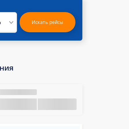
р
Искать рейсы
ания