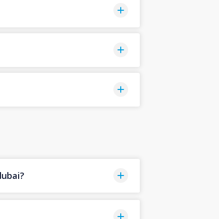
ubai?