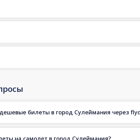
просы
 дешевые билеты в город Сулеймания через flyd
леты на самолет в город Сулеймания?