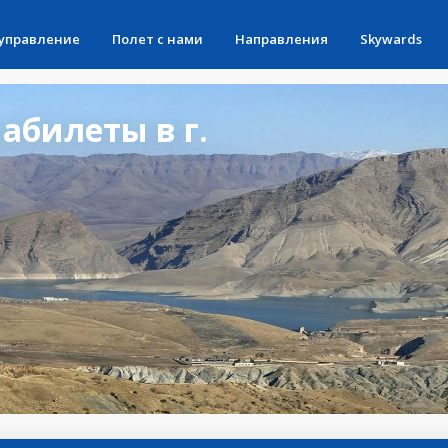
 управление
Полет с нами
Направления
Skywards
абилеты в г.