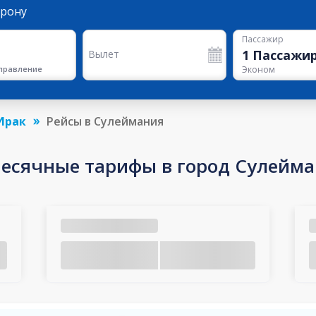
орону
Пассажир
1
Пассажи
Вылет
правление
Эконом
Ирак
Рейсы в Сулеймания
есячные тарифы в город Сулейм