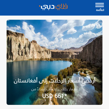
القأئمة
أرخص أسعار الرحلات إلى أفغانستان
أسعار رحلات الذهاب ابتداءً من
*USD 661