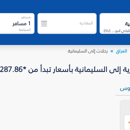
مسافر
1
مسافر
المغادرة
السياحية
مطار جلال طالباني الدولي
(
ISU
)
العراق
رحلات إلى السليمانية‎
بأسعار تبدأ من *EUR 1,287.86
وس