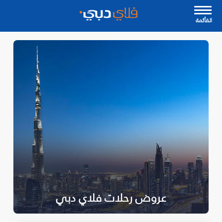
القأئمة
عروض رحلات فلاي دبي