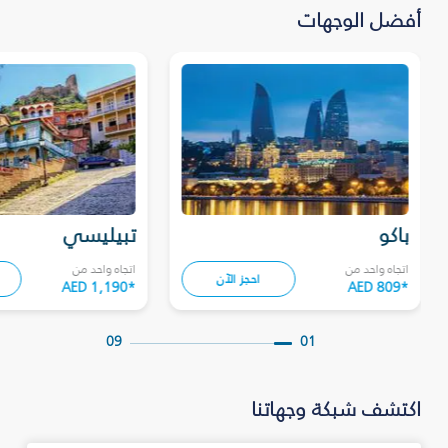
أفضل الوجهات
باكو
تبيليسي
اتجاه واحد من
اتجاه واحد من
احجز الآن
AED 1,190
*
AED 809
*
09
01
اكتشف شبكة وجهاتنا